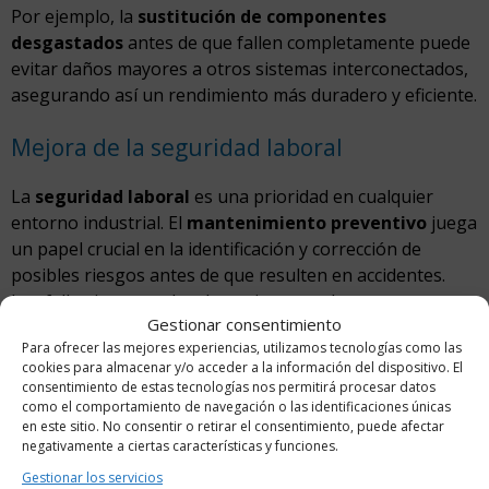
Por ejemplo, la
sustitución de componentes
desgastados
antes de que fallen completamente puede
evitar daños mayores a otros sistemas interconectados,
asegurando así un rendimiento más duradero y eficiente.
Mejora de la seguridad laboral
La
seguridad laboral
es una prioridad en cualquier
entorno industrial. El
mantenimiento preventivo
juega
un papel crucial en la identificación y corrección de
posibles riesgos antes de que resulten en accidentes.
Los fallos inesperados de equipos pueden causar
Gestionar consentimiento
situaciones peligrosas que pongan en riesgo la
Para ofrecer las mejores experiencias, utilizamos tecnologías como las
seguridad de los empleados. A través de
inspecciones
cookies para almacenar y/o acceder a la información del dispositivo. El
regulares y mantenimientos proactivos
, se pueden
consentimiento de estas tecnologías nos permitirá procesar datos
detectar y solucionar problemas de seguridad, creando
como el comportamiento de navegación o las identificaciones únicas
en este sitio. No consentir o retirar el consentimiento, puede afectar
un entorno de trabajo más seguro.
negativamente a ciertas características y funciones.
Gestionar los servicios
Además, mantener los equipos en buen estado reduce