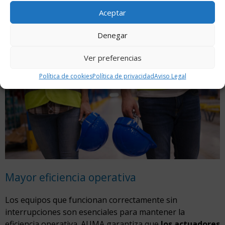
las probabilidades de accidentes relacionados con el mal
Aceptar
funcionamiento de las máquinas, protegiendo así tanto a
los trabajadores como a la empresa de posibles
Denegar
responsabilidades legales y gastos derivados de
Ver preferencias
incidentes laborales.
Política de cookies
Política de privacidad
Aviso Legal
Mayor eficiencia operativa
Los equipos que funcionan correctamente sin
interrupciones son esenciales para mantener la
eficiencia operativa. AUMA garantiza que
los actuadores