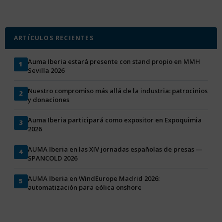
ARTÍCULOS RECIENTES
Auma Iberia estará presente con stand propio en MMH
1
Sevilla 2026
Nuestro compromiso más allá de la industria: patrocinios
2
y donaciones
Auma Iberia participará como expositor en Expoquimia
3
2026
AUMA Iberia en las XIV jornadas españolas de presas —
4
SPANCOLD 2026
AUMA Iberia en WindEurope Madrid 2026:
5
automatización para eólica onshore