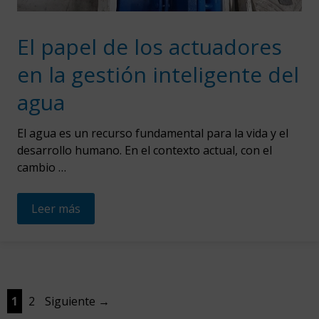
El papel de los actuadores
en la gestión inteligente del
agua
El agua es un recurso fundamental para la vida y el
desarrollo humano. En el contexto actual, con el
cambio …
Leer más
Página
Página
1
2
Siguiente
→