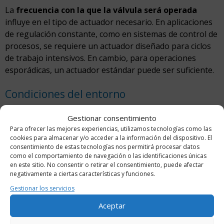
La
frecuencia con la que la válvula será operada
influye en el tipo de actuador necesario. En aplicaciones
de regulación constante, como en sistemas de control de
procesos, se requiere un actuador diseñado para ciclos
de trabajo intensivos. En cambio, para operaciones
esporádicas, un actuador estándar puede ser suficiente.
Condiciones del entorno
Es esencial tener en cuenta factores como temperatura,
Gestionar consentimiento
humedad, vibraciones y posibles atmósferas corrosivas.
Para ofrecer las mejores experiencias, utilizamos tecnologías como las
cookies para almacenar y/o acceder a la información del dispositivo. El
Un
actuador
diseñado con materiales resistentes y una
consentimiento de estas tecnologías nos permitirá procesar datos
clasificación IP adecuada garantizará su durabilidad en
como el comportamiento de navegación o las identificaciones únicas
entornos exigentes.
en este sitio. No consentir o retirar el consentimiento, puede afectar
negativamente a ciertas características y funciones.
Compatibilidad con el sistema de control
Gestionar los servicios
Aceptar
Finalmente, la
compatibilidad con el sistema de
control
es un factor determinante en la selección. Los