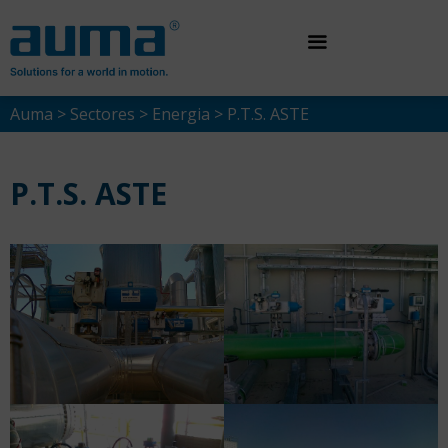
Saltar
al
contenido
Auma
>
Sectores
>
Energia
>
P.T.S. ASTE
P.T.S. ASTE