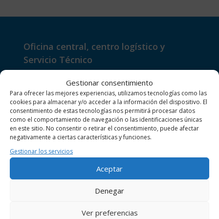
Oficina central, centro logístico y
Servicio Técnico
Gestionar consentimiento
Pol.Ind. L’Alba – Av. Generalitat, F102
Para ofrecer las mejores experiencias, utilizamos tecnologías como las
43480 VILA-SECA (Tarragona)
cookies para almacenar y/o acceder a la información del dispositivo. El
consentimiento de estas tecnologías nos permitirá procesar datos
+34 977 391 109
como el comportamiento de navegación o las identificaciones únicas
en este sitio. No consentir o retirar el consentimiento, puede afectar
negativamente a ciertas características y funciones.
Unidad comercial y Servicio Técnico
Gestionar los servicios
Madrid
Aceptar
C/. Zapadores, Nº 2 – Nave 1 28830 – San
Denegar
Fernando de Henares (Madrid)
+34 913 717 130
Ver preferencias