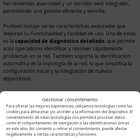
herramientas avanzadas y un servidor web integrado,
permitiendo una gestión eficiente y sencilla.
Profinet incluye varias características avanzadas que
mejoran su funcionalidad y facilidad de uso. Una de estas
es la
capacidad de diagnóstico detallado
, que permite
a los operadores identificar y resolver rápidamente
problemas en la red. También soporta la identificación
automática de la topología de la red, lo que simplifica la
configuración inicial y la integración de nuevos
dispositivos.
Integración y compatibilidad de Profinet con los
Gestionar consentimiento
actuadores AUMA
Para ofrecer las mejores experiencias, utilizamos tecnologías como las
cookies para almacenar y/o acceder a la información del dispositivo. El
Este protocolo es compatible con una amplia gama de
consentimiento de estas tecnologías nos permitirá procesar datos
actuadores, incluidos los
actuadores multi-vuelta SA
y
como el comportamiento de navegación o las identificaciones únicas
en este sitio. No consentir o retirar el consentimiento, puede afectar
de fracción de vuelta SQ
con
controles AC 01.2
.
negativamente a ciertas características y funciones.
Cumple con los estándares Profinet IO, asegurando una