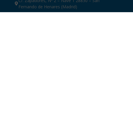
C/. Zapadores, Nº 2 – Nave 1 28830 – San
Fernando de Henares (Madrid)
+34 913 717 130
Nuestros mejores productos
Actuadores eléctricos
Actuadores lineales eléctricos
Reductores
Sistemas de comunicación
Sistemas de control
Nuestros servicios
Automatización de válvulas