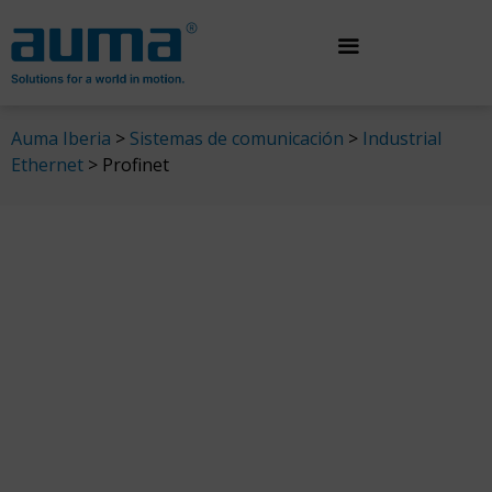
Saltar
al
contenido
Auma Iberia
>
Sistemas de comunicación
>
Industrial
Ethernet
>
Profinet